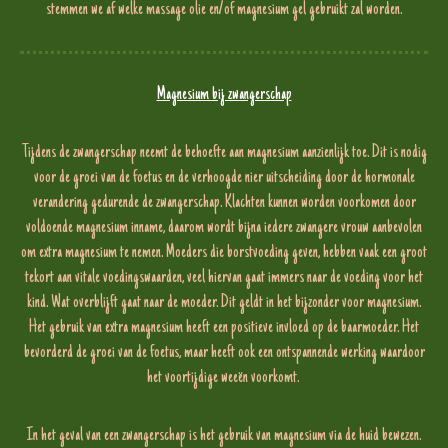
stemmen we af welke massage olie en/of magnesium gel gebruikt zal worden.
Magnesium bij zwangerschap
Tijdens de zwangerschap neemt de behoefte aan magnesium aanzienlijk toe. Dit is nodig
voor de groei van de foetus en de verhoogde nier uitscheiding door de hormonale
verandering gedurende de zwangerschap. Klachten kunnen worden voorkomen door
voldoende magnesium inname, daarom wordt bijna iedere zwangere vrouw aanbevolen
om extra magnesium te nemen. Moeders die borstvoeding geven, hebben vaak een groot
tekort aan vitale voedingswaarden, veel hiervan gaat immers naar de voeding voor het
kind. Wat overblijft gaat naar de moeder. Dit geldt in het bijzonder voor magnesium.
Het gebruik van extra magnesium heeft een positieve invloed op de baarmoeder. Het
bevorderd de groei van de foetus, maar heeft ook een ontspannende werking waardoor
het voortijdige weeën voorkomt.
In het geval van een zwangerschap is het gebruik van magnesium via de huid bewezen.