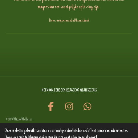
magnesium een soortgelijke oplossing zijn.
Bron:
www.permsal.nl/kennisbank
NEEM OOK EENS EEN KIJKJE OP MIJN SOCIALS
F
I
W
a
n
h
WillowWellness
© 2025
c
s
a
Powered by
JouwWeb
Deze website gebruikt cookies voor analyse-doeleinden en/of het tonen van advertenties.
e
t
t
Door gebruik te blijven maken van de site gaat u hiermee akkoord.