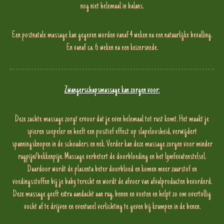
nog niet helemaal in balans.
Een postnatale massage kan gegeven worden vanaf 4 weken na een natuurlijke bevalling.
En vanaf ca. 6 weken na een keizersnede.
Zwangerschapsmassage kan zorgen voor:
Deze zachte massage zorgt ervoor dat je even helemaal tot rust komt. Het maakt je
spieren soepeler en heeft een positief effect op slapeloosheid, verwijdert
spanningsknopen in de schouders en nek. Verder kan deze massage zorgen voor minder
rugpijn/bekkenpijn. Massage verbetert de doorbloeding en het lymfevatenstelsel.
Daardoor wordt de placenta beter doorbloed en komen meer zuurstof en
voedingsstoffen bij je baby terecht en wordt de afvoer van afvalproducten bevorderd.
Deze massage geeft extra aandacht aan rug, benen en voeten en helpt zo om overtollig
vocht af te drijven en eventueel verlichting te geven bij krampen in de benen.