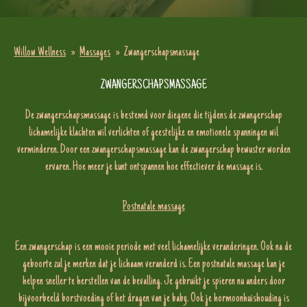
Willow Wellness
»
Massages
»
Zwangerschapsmassage
ZWANGERSCHAPSMASSAGE
De zwangerschapsmassage is bestemd voor diegene die tijdens de zwangerschap
lichamelijke klachten wil verlichten of geestelijke en emotionele spanningen wil
verminderen. Door een zwangerschapsmassage kan de zwangerschap bewuster worden
ervaren. Hoe meer je kunt ontspannen hoe effectiever de massage is.
Postnatale massage
Een zwangerschap is een mooie periode met veel lichamelijke veranderingen. Ook na de
geboorte zul je merken dat je lichaam veranderd is. Een postnatale massage kan je
helpen sneller te herstellen van de bevalling. Je gebruikt je spieren nu anders door
bijvoorbeeld borstvoeding of het dragen van je baby. Ook je hormoonhuishouding is