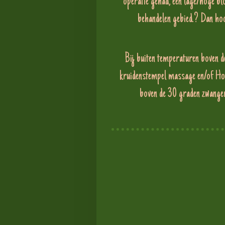
operatie gehad, een lage/hoge blo
behandelen gebied.? Dan hoo
Bij buiten temperaturen boven d
kruidenstempel massage en/of Ho
boven de 30 graden zwange