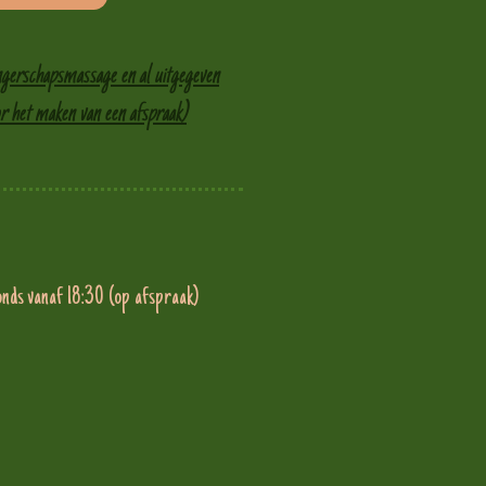
ngerschapsmassage en al uitgegeven
r het maken van een afspraak)
tot 14:00 uur
avonds vanaf 18:30 (op afspraak)
Gesloten
5 tot 14:00 uur
tot 14:00 uur
 Gesloten