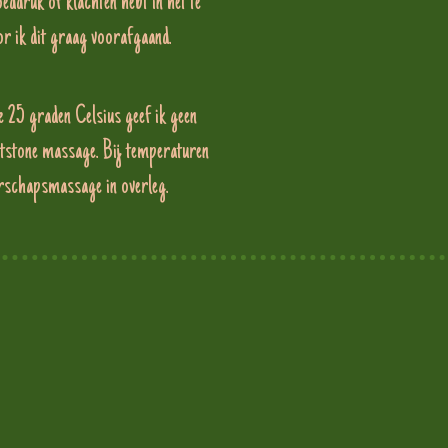
eddruk of klachten hebt in het te
r ik dit graag voorafgaand.
e 25 graden Celsius geef ik geen
tstone massage. Bij temperaturen
rschapsmassage in overleg.