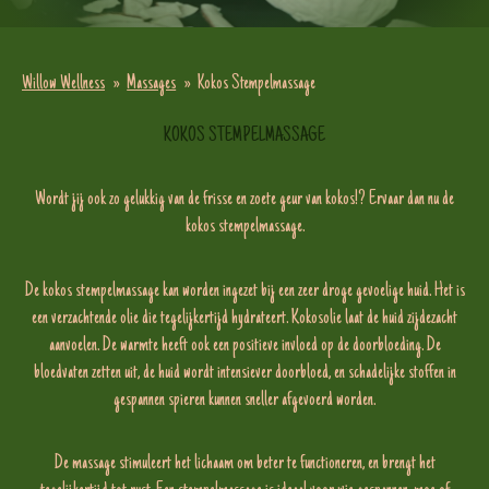
Willow Wellness
»
Massages
»
Kokos Stempelmassage
KOKOS STEMPELMASSAGE
Wordt jij ook zo gelukkig van de frisse en zoete geur van kokos!? Ervaar dan nu de
kokos stempelmassage.
De kokos stempelmassage kan worden ingezet bij een zeer droge gevoelige huid. Het is
een verzachtende olie die tegelijkertijd hydrateert. Kokosolie laat de huid zijdezacht
aanvoelen.
De warmte heeft ook een positieve invloed op de doorbloeding. De
bloedvaten zetten uit, de huid wordt intensiever doorbloed, en schadelijke stoffen in
gespannen spieren kunnen sneller afgevoerd worden.
De massage stimuleert het lichaam om beter te functioneren, en brengt het