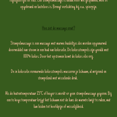
tegelijkertijd tot rust. Een stempelmassage is ideaal voor wie gespannen, moe of
opgebrand en lusteloos is. Brengt verlichting bij o.a.. spierpijn.
Hoe ziet de massage eruit?
Stempelmassage is een massage met warme buideltjes die worden opgewarmd
doormiddel van stoom in een bad van kokosolie. De kokosstempels zijn gevuld met
100% kokos. Door het opstomen komt de kokos olie vrij.
De in kokosolie verwarmde kokosstempels masseren je lichaam, al wrijvend en
stempelend met wisselende druk.
Als de buitentemperatuur 25°C of hoger is wordt er geen stempelmassage gegeven. Bij
een te hoge temperatuur krijgt het lichaam niet de kans de warmte kwijt te raken, wat
kan leiden tot hoofdpijn of misselijkheid.