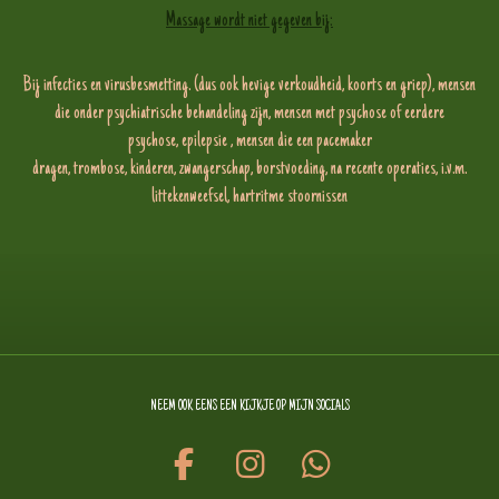
Massage wordt niet gegeven bij:
Bij infecties en virusbesmetting. (dus ook hevige verkoudheid, koorts en griep), mensen
die onder psychiatrische behandeling zijn, mensen met psychose of eerdere
psychose, epilepsie , mensen die een pacemaker
dragen, trombose, kinderen, zwangerschap, borstvoeding, na recente operaties, i.v.m.
littekenweefsel, hartritme stoornissen
NEEM OOK EENS EEN KIJKJE OP MIJN SOCIALS
F
I
W